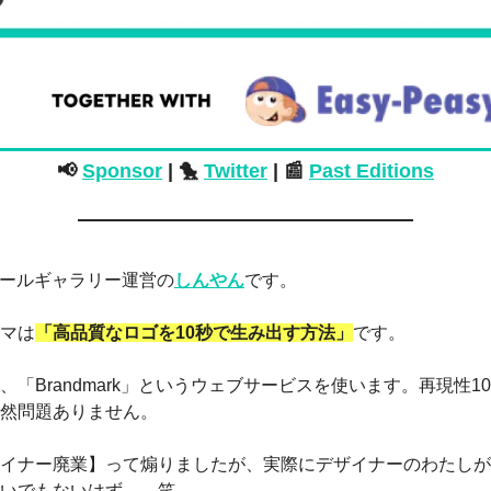
📢
Sponsor
 | 
🐤
Twitter
| 
📰
Past Editions
ツールギャラリー運営の
しんやん
です。
マは
「高品質なロゴを10秒で生み出す方法」
です。
「Brandmark」というウェブサービスを使います。再現性1
然問題ありません。
イナー廃業】って煽りましたが、実際にデザイナーのわたしが
いでもないはず。。笑