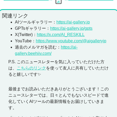
関連リンク
AIツールギャラリー：
https://ai-gallery.jp
GPTsギャラリー：
https://ai-gallery.jp/gpts
X(Twitter)：
https://x.com/AI_RESKILL
YouTube：
https://www.youtube.com/@aigalleryjp
過去のメルマガを読む：
https://ai-
gallery.beehiiv.com/
P.S. このニュースレターを気に入っていただけた方
は、
こちらのリンク
を使って友人に共有していただけ
ると嬉しいです
✨
最後までお読みいただきありがとうございます！この
ニュースレターでは、日々とんでもないスピードで進
化していくAIツールの最新情報をお届けしていきま
す。