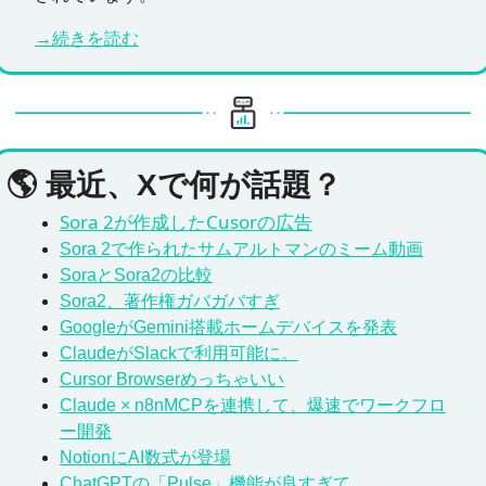
→続きを読む
🌎 最近、Xで何が話題？
Sora 2が作成したCusorの広告
Sora 2で作られたサムアルトマンのミーム動画
SoraとSora2の比較
Sora2、著作権ガバガバすぎ
GoogleがGemini搭載ホームデバイスを発表
ClaudeがSlackで利用可能に。
Cursor Browserめっちゃいい
Claude × n8nMCPを連携して、爆速でワークフロ
ー開発
NotionにAI数式が登場
ChatGPTの「Pulse」機能が良すぎて