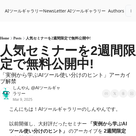
AIツールギャラリーNewsLetter
AIツールギャラリー
Authors
Lo
Home
Posts
人気セミナーを2週間限定で無料公開中!
人気セミナーを2週間限
定で無料公開中!
「実例から学ぶAIツール使い分けのヒント」アーカイ
ブ解禁
しんやん @AIツールギャ
ラリー
Mar 9, 2025
こんにちは！AIツールギャラリーのしんやんです。
以前開催し、大好評だったセミナー 
「実例から学ぶAI
ツール使い分けのヒント」
 のアーカイブを 
2週間限定