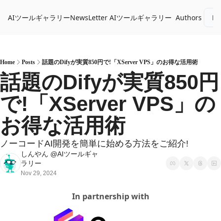
AIツールギャラリーNewsLetter
AIツールギャラリー
Authors
Lo
Home
Posts
話題のDifyが実質850円で!「XServer VPS」のお得な活用術
話題のDifyが実質850円
で!「XServer VPS」の
お得な活用術
ノーコードAI開発を簡単に始める方法をご紹介!
しんやん @AIツールギャ
ラリー
Nov 29, 2024
In partnership with